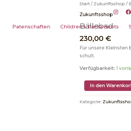
Bällebad
Start
/
Zukunftsshop
/ 
Menge
Zukunftsshop
Bällebad
Patenschaften
Children’s Parliaments
230,00
€
Für unsere Kleinsten 
schult.
Verfügbarkeit:
1 vorr
In den Warenkor
Kategorie:
Zukunftssh