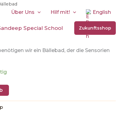
Bällebad
Über Uns
Hilf mit!
English
Sandeep Special School
Zukunftsshop
benötigen wir ein Bällebad, der die Sensorien
ätig
b
op